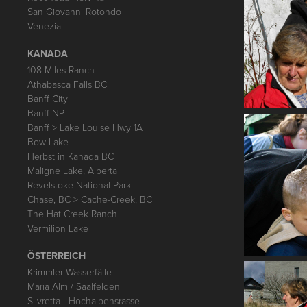
San Giovanni Rotondo
Venezia
KANADA
108 Miles Ranch
Athabasca Falls BC
Banff City
Banff NP
Banff > Lake Louise Hwy 1A
Bow Lake
Herbst in Kanada BC
Maligne Lake, Alberta
Revelstoke National Park
Chase, BC > Cache-Creek, BC
The Hat Creek Ranch
Vermilion Lake
ÖSTERREICH
Krimmler Wasserfälle
Maria Alm / Saalfelden
Silvretta - Hochalpensrasse