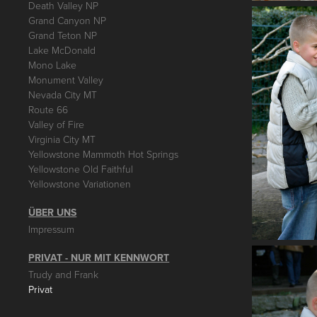
Death Valley NP
Grand Canyon NP
Grand Teton NP
Lake McDonald
Mono Lake
Monument Valley
Nevada City MT
Route 66
Valley of Fire
Virginia City MT
Yellowstone Mammoth Hot Springs
Yellowstone Old Faithful
Yellowstone Variationen
ÜBER UNS
Impressum
PRIVAT - NUR MIT KENNWORT
Trudy and Frank
Privat