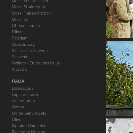
Mosel Schloß Lieser
Mosel St Aldegund
Mosel Traben-Trarbach
Mosel Zell
Oberammergau
Pillnitz
Potsdam
Quedlinburg
Sächsische Schweiz
Schwerin
Wallroth - En aal jries Huus
Wustrow
ITALIA
Dolceacqua
Laghi di Fusine
Locorotondo
Matera
Monte Sant'Angelo
Oliven
Rignano Garganico
Rocchetta Nervina