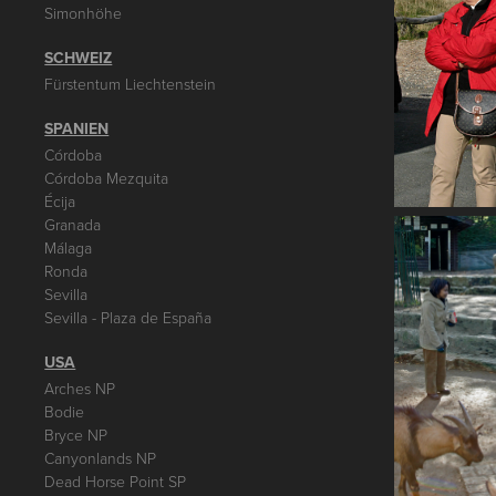
Simonhöhe
SCHWEIZ
Fürstentum Liechtenstein
SPANIEN
Córdoba
Córdoba Mezquita
Écija
Granada
Málaga
Ronda
Sevilla
Sevilla - Plaza de España
USA
Arches NP
Bodie
Bryce NP
Canyonlands NP
Dead Horse Point SP